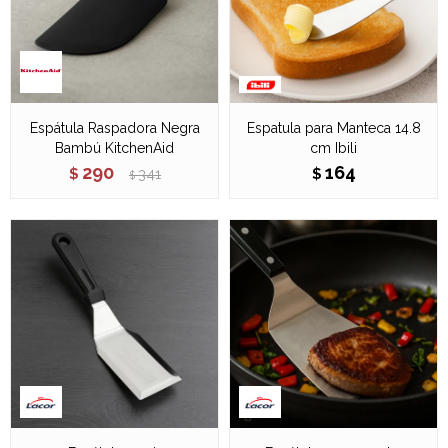
Espátula Raspadora Negra
Espatula para Manteca 14.8
Bambú KitchenAid
cm Ibili
290
164
$
341
$
$