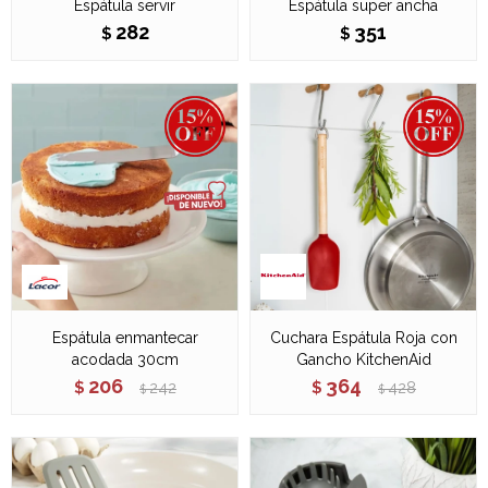
Espátula servir
Espátula super ancha
282
351
$
$
Espátula enmantecar
Cuchara Espátula Roja con
acodada 30cm
Gancho KitchenAid
206
364
$
242
$
428
$
$