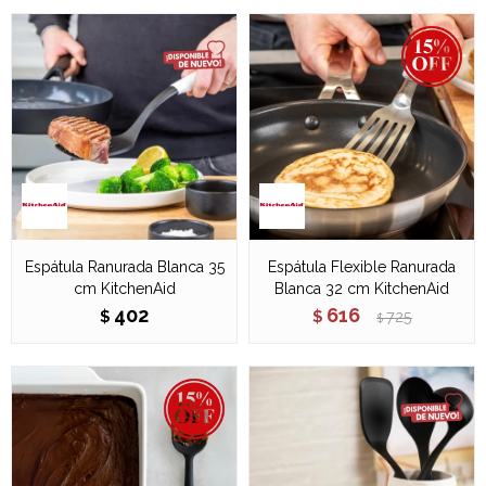
Espátula Ranurada Blanca 35
Espátula Flexible Ranurada
cm KitchenAid
Blanca 32 cm KitchenAid
402
616
$
$
725
$