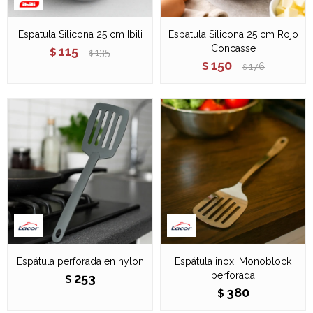
Espatula Silicona 25 cm Ibili
Espatula Silicona 25 cm Rojo
Concasse
115
$
135
$
150
$
176
$
Espátula perforada en nylon
Espátula inox. Monoblock
perforada
253
$
380
$