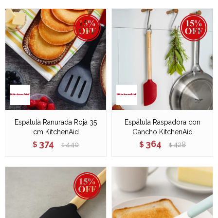
Espátula Ranurada Roja 35
Espátula Raspadora con
cm KitchenAid
Gancho KitchenAid
374
364
$
440
$
428
$
$