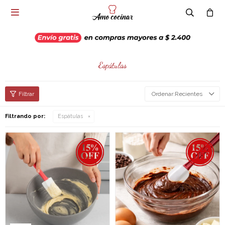

Espátulas
Recientes
Filtrando por:
Espátulas