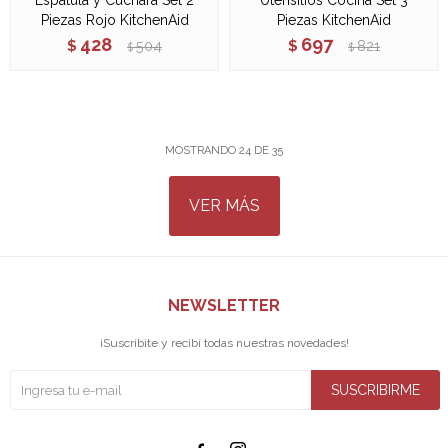
Espátula y Cuchara Set 2
Utensilios Cocina Set 3
Piezas Rojo KitchenAid
Piezas KitchenAid
428
697
$
504
$
821
$
$
MOSTRANDO
24
DE
35
VER MÁS
NEWSLETTER
¡Suscribite y recibí todas nuestras novedades!
SUSCRIBIRME