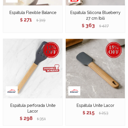
Espátula Flexible Balance
Espátula Silicona Blueberry
27 cm Ibili
271
$
319
$
363
$
427
$
Espátula perforada Unite
Espátula Unite Lacor
Lacor
215
$
253
$
298
$
351
$