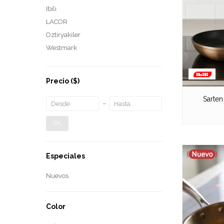
Ibili
LACOR
Oztiryakiler
Westmark
Precio
($)
Sarte
OK
Especiales
Nuevos
Color