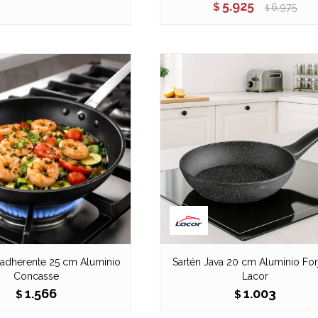
5.925
$
6.975
$
iadherente 25 cm Aluminio
Sartén Java 20 cm Aluminio Fo
Concasse
Lacor
1.566
1.003
$
$