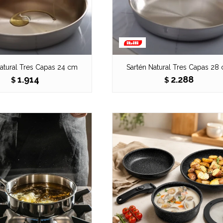
atural Tres Capas 24 cm
Sartén Natural Tres Capas 28
1.914
2.288
$
$