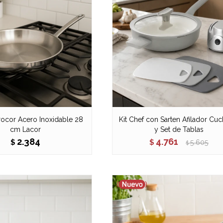
trocor Acero Inoxidable 28
Kit Chef con Sarten Afilador Cuc
cm Lacor
y Set de Tablas
2.384
4.761
$
$
5.605
$