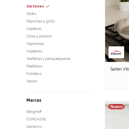
Sartenes
Woks
Planchas y grills
Calderas
Ollas a presion
Vaporeras
Asaderas
Wafleras y panquequeras
Paelleras
Sarten Vi
Fondeus
Varios
Marcas
BergHoff
CONCASSE
Generico