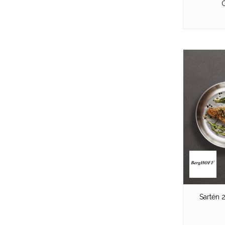
G
Sartén 