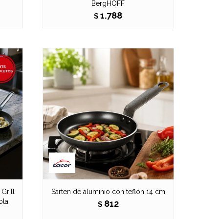
BergHOFF
1.788
$
Grill
Sarten de aluminio con teflón 14 cm
ola
812
$