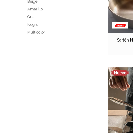
Beige
Amarillo
Gris
Negro
Multicolor
Sartén N