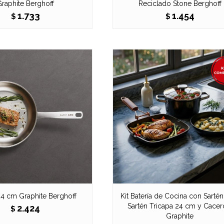
raphite Berghoff
Reciclado Stone Berghoff
1.733
1.454
$
$
24 cm Graphite Berghoff
Kit Batería de Cocina con Sartén 
Sartén Tricapa 24 cm y Cacer
2.424
$
Graphite