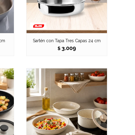
 cm
Sartén con Tapa Tres Capas 24 cm
3.009
$