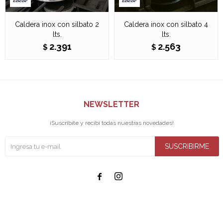
Caldera inox con silbato 2
Caldera inox con silbato 4
lts.
lts.
2.391
2.563
$
$
NEWSLETTER
¡Suscribite y recibí todas nuestras novedades!
SUSCRIBIRME

