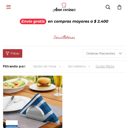

Servilleteros
Recientes
Quitar filtros
Filtrando por:
Vajillas de mesa
Servilleteros