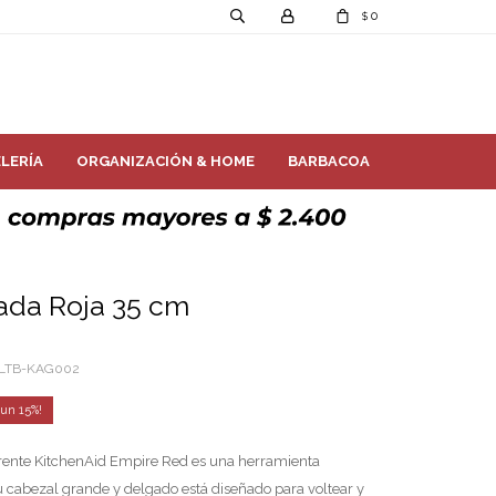
0
$
LERÍA
ORGANIZACIÓN & HOME
BARBACOA
ada Roja 35 cm
LTB-KAG002
15
rente KitchenAid Empire Red es una herramienta
u cabezal grande y delgado está diseñado para voltear y