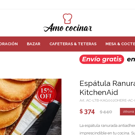
ORACIÓN
BAZAR
CAFETERAS & TETERAS
MESA & COCTE
Espátula Ranur
KitchenAid
AC-LTB-KAG002OHERE-AC-
374
$
440
$
La espátula ranurada antiadhe
imprescindible en tu cocina. S