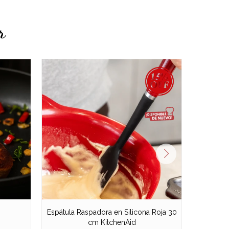
r
Espátula Raspadora en Silicona Roja 30
Espátul
cm KitchenAid