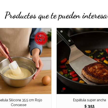
Productos que te pueden interesa
atula Silicona 35.5 cm Rojo
Espátula super ancha
Concasse
351
$