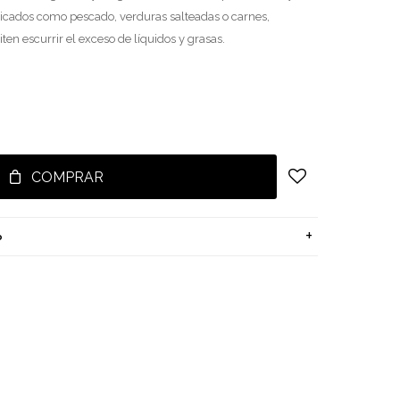
licados como pescado, verduras salteadas o carnes,
en escurrir el exceso de líquidos y grasas.
COMPRAR
o