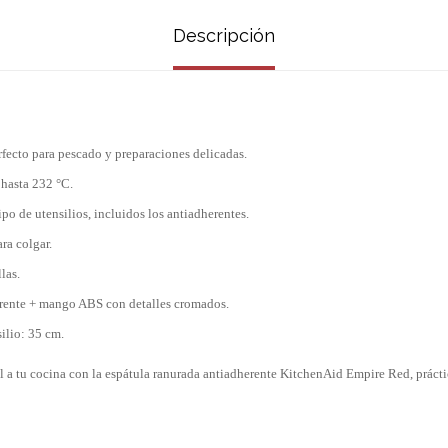
Descripción
fecto para pescado y preparaciones delicadas.
 hasta 232 °C.
po de utensilios, incluidos los antiadherentes.
ra colgar.
las.
erente + mango ABS con detalles cromados.
ilio: 35 cm.
l a tu cocina con la espátula ranurada antiadherente KitchenAid Empire Red, práctic