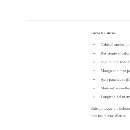
Características
Cabezal ancho, per
Resistente al calor
Seguro para todo ti
Mango con lazo pa
Apta para lavavajil
Material: antiadh
Longitud del utens
Dale un toque profesiona
para tus recetas diarias.