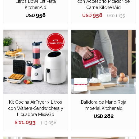
Litros Bowl Lift Plata
con Accesorio Picador de
KitchenAid
Carne KitchenAid
958
958
USD
USD
1.135
USD
Kit Cocina AirFryer 3 Litros
Batidora de Mano Roja
con Waflera-Sandwichera y
Imperial Kitchenaid
Licuadora Mix&Go
282
USD
11.093
$
13.058
$