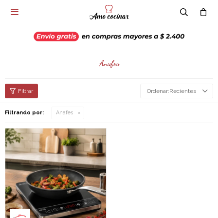

Anafes
Recientes
Filtrando por:
Anafes