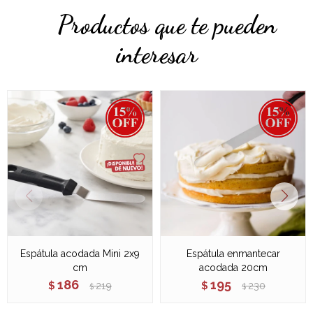
Productos que te pueden
interesar
Espátula acodada Mini 2x9
Espátula enmantecar
cm
acodada 20cm
186
195
$
219
$
230
$
$