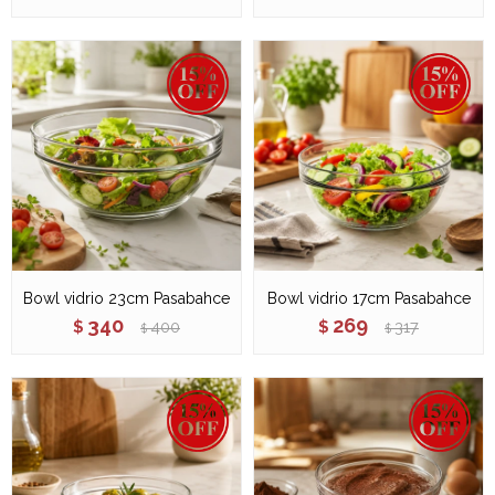
Bowl vidrio 23cm Pasabahce
Bowl vidrio 17cm Pasabahce
340
269
$
400
$
317
$
$