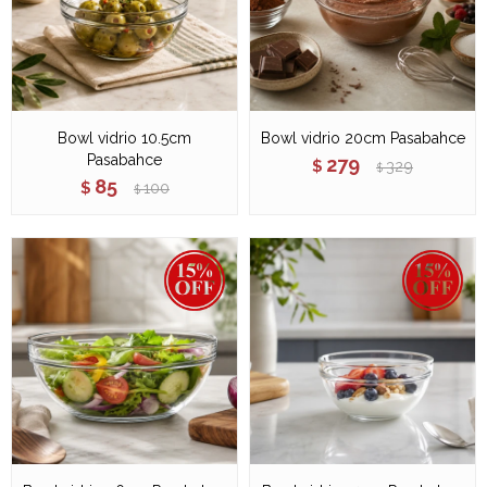
Bowl vidrio 10.5cm
Bowl vidrio 20cm Pasabahce
Pasabahce
279
$
329
$
85
$
100
$