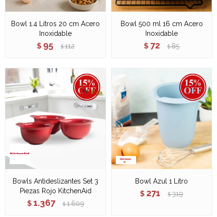
Bowl 1.4 Litros 20 cm Acero
Bowl 500 ml 16 cm Acero
Inoxidable
Inoxidable
95
72
$
112
$
85
$
$
Bowls Antideslizantes Set 3
Bowl Azul 1 Litro
Piezas Rojo KitchenAid
271
$
319
$
1.367
$
1.609
$