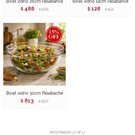
Bowl vidrio 26cm Pasabahce
Bowl vidrio 14cm Pasabahce
488
128
$
575
$
151
$
$
Bowl vidrio 30cm Pasabache
813
$
957
$
MOSTRANDO
17
DE
17