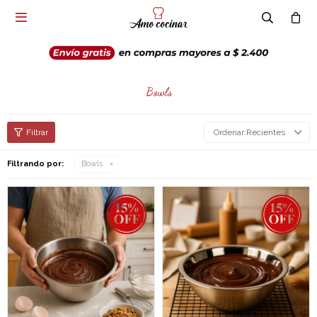

Bowls
Recientes
Filtrando por:
Bowls