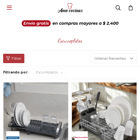

Escurreplatos
Recientes
Filtrando por:
Escurreplatos