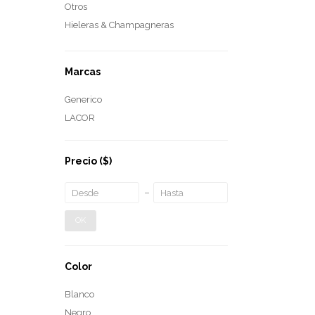
Otros
Hieleras & Champagneras
Marcas
Generico
LACOR
Precio
($)
OK
Color
Blanco
Negro