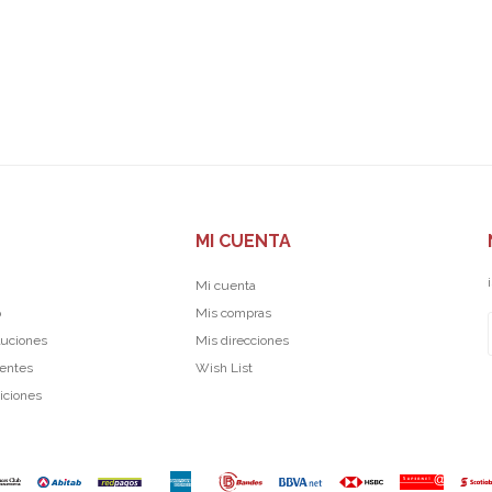
MI CUENTA
Mi cuenta
p
Mis compras
luciones
Mis direcciones
uentes
Wish List
iciones