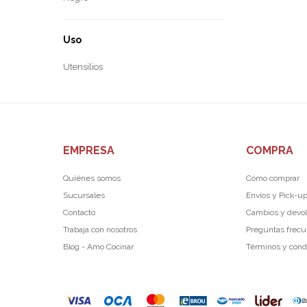
Uso
Utensilios
EMPRESA
COMPRA
Quiénes somos
Cómo comprar
Sucursales
Envíos y Pick-u
Contacto
Cambios y devo
Trabaja con nosotros
Preguntas frec
Blog - Amo Cocinar
Términos y cond