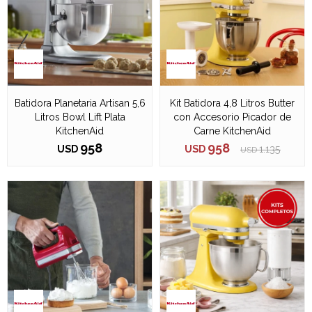
Batidora Planetaria Artisan 5,6
Kit Batidora 4,8 Litros Butter
Litros Bowl Lift Plata
con Accesorio Picador de
KitchenAid
Carne KitchenAid
958
958
USD
USD
1.135
USD