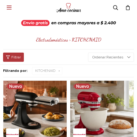

Electrodomésticos > KITCHENAID
Recientes
Filtrando por:
KITCHENAID