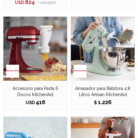
824
USD
970
USD
Accesorio para Pasta 6
Amasador para Batidora 4,8
Discos KitchenAid
Litros Artisan KitchenAid
416
1.226
USD
$