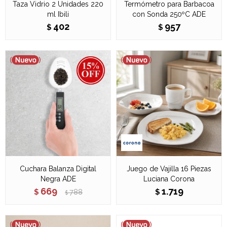
Taza Vidrio 2 Unidades 220
Termómetro para Barbacoa
ml Ibili
con Sonda 250ºC ADE
402
957
$
$
Cuchara Balanza Digital
Juego de Vajilla 16 Piezas
Negra ADE
Luciana Corona
669
1.719
$
788
$
$