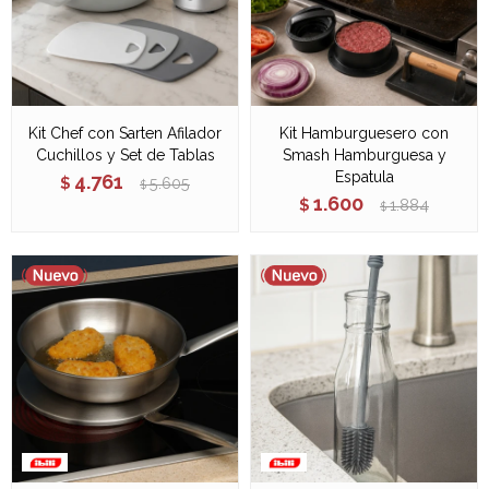
Kit Chef con Sarten Afilador
Kit Hamburguesero con
Cuchillos y Set de Tablas
Smash Hamburguesa y
Espatula
4.761
$
5.605
$
1.600
$
1.884
$