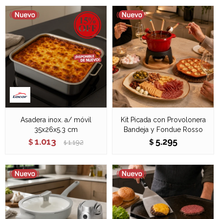
Asadera inox. a/ móvil
Kit Picada con Provolonera
35x26x5.3 cm
Bandeja y Fondue Rosso
1.013
5.295
$
1.192
$
$