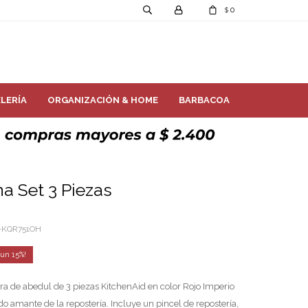
0
$
LERÍA
ORGANIZACIÓN & HOME
BARBACOA
na Set 3 Piezas
-KQR751OH
15
ra de abedul de 3 piezas KitchenAid en color Rojo Imperio
odo amante de la repostería. Incluye un pincel de repostería,