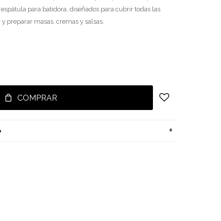
espátula para batidora, diseñados para cubrir todas las
 y preparar masas, cremas y salsas.
COMPRAR
o