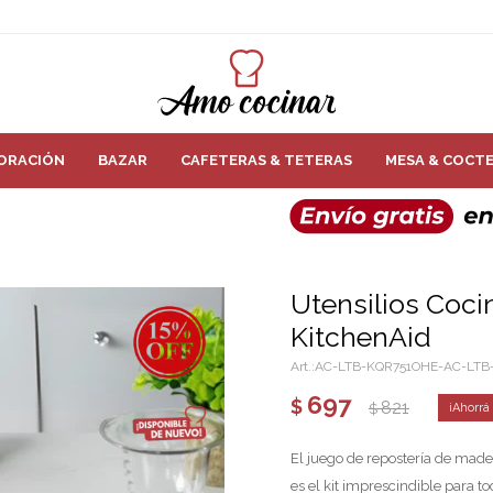
ORACIÓN
BAZAR
CAFETERAS & TETERAS
MESA & COCTE
Utensilios Coci
KitchenAid
AC-LTB-KQR751OHE-AC-LTB
697
$
821
$
El juego de repostería de made
es el kit imprescindible para t