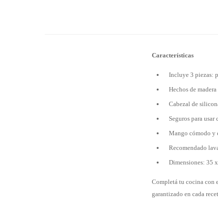
Características
Incluye 3 piezas: p
Hechos de madera 
Cabezal de silicona
Seguros para usar 
Mango cómodo y er
Recomendado lava
Dimensiones: 35 x 
Completá tu cocina con e
garantizado en cada recet