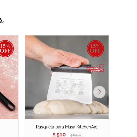
r
Rasqueta para Masa KitchenAid
Espátula
510
$
600
$