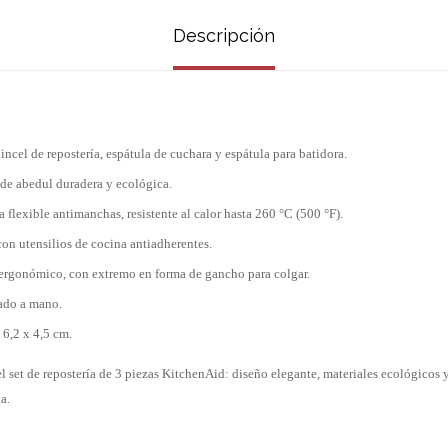
Descripción
incel de repostería, espátula de cuchara y espátula para batidora.
de abedul duradera y ecológica.
 flexible antimanchas, resistente al calor hasta 260 °C (500 °F).
con utensilios de cocina antiadherentes.
gonómico, con extremo en forma de gancho para colgar.
do a mano.
6,2 x 4,5 cm.
l set de repostería de 3 piezas KitchenAid: diseño elegante, materiales ecológicos
a.