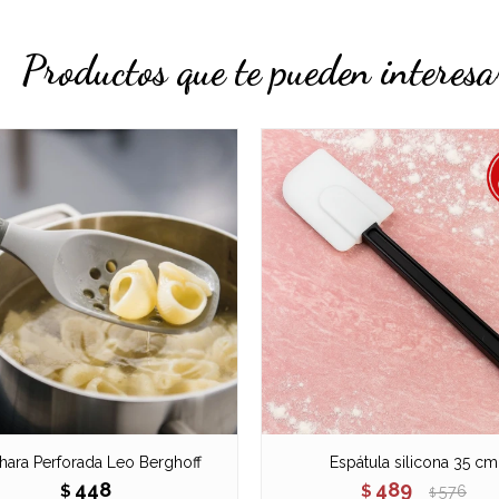
Productos que te pueden interesa
hara Perforada Leo Berghoff
Espátula silicona 35 cm
448
489
$
$
576
$