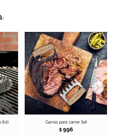
r
Ibili
Garras para carne Set
Pala p
996
$