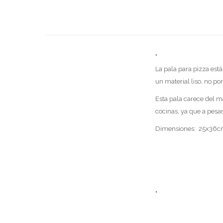
"
La pala para pizza está
un material liso, no por
Esta pala carece del m
cocinas, ya que a pesa
Dimensiones: 25x36
"