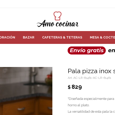
ORACIÓN
BAZAR
CAFETERAS & TETERAS
MESA & COCTE
Pala pizza inox
AC-LR-61461-AC-LR-61461
829
$
"Diseñada especialmente para m
horno al plato.
La versatilidad de esta pala la