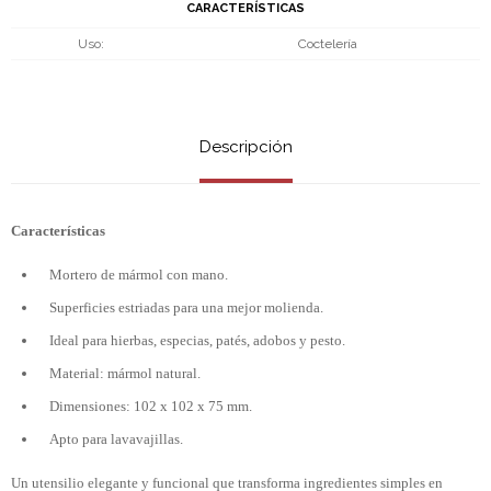
CARACTERÍSTICAS
Uso
Coctelería
Descripción
Características
Mortero de mármol con mano.
Superficies estriadas para una mejor molienda.
Ideal para hierbas, especias, patés, adobos y pesto.
Material: mármol natural.
Dimensiones: 102 x 102 x 75 mm.
Apto para lavavajillas.
Un utensilio elegante y funcional que transforma ingredientes simples en