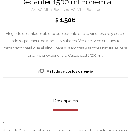
Decanter 1500 ml Bohemia
AC-ML-31B05-1500-AC-ML-31B05-150
1.506
$
Elegante decantador abierto que permite que tu vino respire y desate
todo su potencial de aromas y sabores. Verter el vino en nuestro
decantador hará que el vino libere sus aromas y sabores naturales para
una mejor experiencia. Capacidad 1500 ml.
Métodos y costos de envío
Descripción
"
Al ser de Cristal templado, esta pieza mantiene su brillo y transparencia