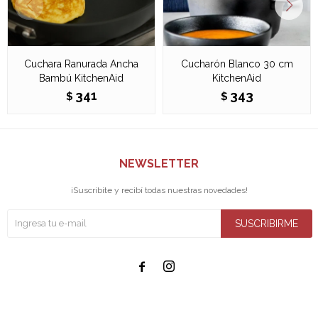
Cuchara Ranurada Ancha
Cucharón Blanco 30 cm
Bambú KitchenAid
KitchenAid
341
343
$
$
NEWSLETTER
¡Suscribite y recibí todas nuestras novedades!
SUSCRIBIRME

