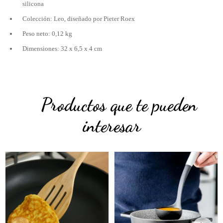
silicona
Colección: Leo, diseñado por Pieter Roex
Peso neto: 0,12 kg
Dimensiones: 32 x 6,5 x 4 cm
Productos que te pueden
interesar