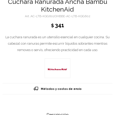
Cuchara Ranurada Ancha Bambú
KitchenAid
AC-LTB-KQG602OHBBE-AC-LTB-KQG602
341
$
La cuchara ranurada es un utensilio esencial en cualquier cocina. Su
cabezal con ranuras permite escurrir líquidos sobrantes mientras
removes o servís, ofreciendo practicidad en cada uso.
Métodos y costos de envío
Descripción