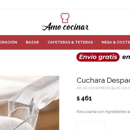
ORACIÓN
BAZAR
CAFETERAS & TETERAS
MESA & COCTE
Cuchara Despac
AC-CO-SCP6CW135-AC-CO-
461
$
Para usarse con ingredientes se