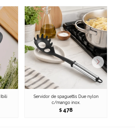
bili
Servidor de spaguettis Due nylon
Cucharo
c/mango inox.
478
$