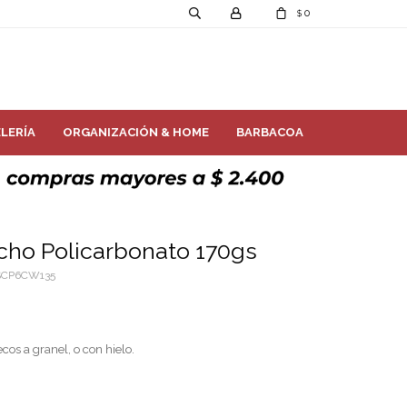
0
$
LERÍA
ORGANIZACIÓN & HOME
BARBACOA
ho Policarbonato 170gs
SCP6CW135
cos a granel, o con hielo.