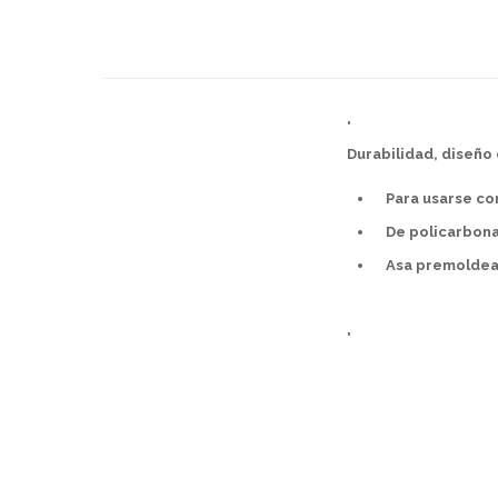
"
Durabilidad, diseño
Para usarse con
De policarbona
Asa premoldead
"