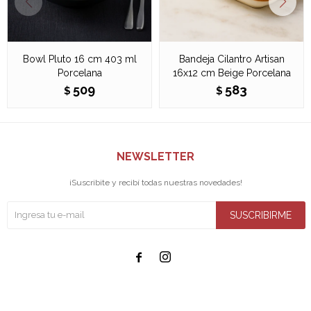
Bowl Pluto 16 cm 403 ml
Bandeja Cilantro Artisan
Porcelana
16x12 cm Beige Porcelana
509
583
$
$
NEWSLETTER
¡Suscribite y recibí todas nuestras novedades!
SUSCRIBIRME

