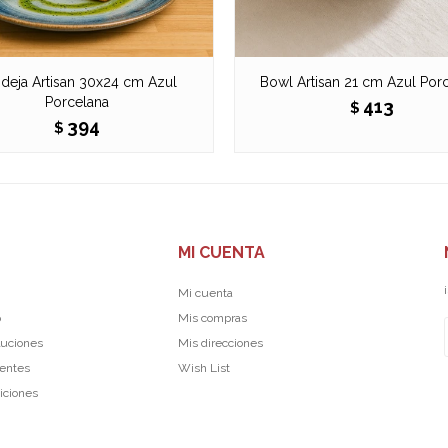
deja Artisan 30x24 cm Azul
Bowl Artisan 21 cm Azul Por
Porcelana
413
$
394
$
MI CUENTA
Mi cuenta
p
Mis compras
luciones
Mis direcciones
uentes
Wish List
iciones