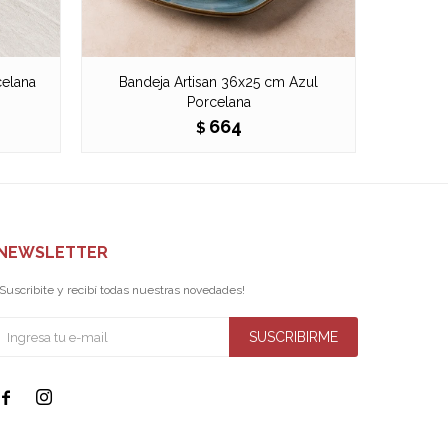
celana
Bandeja Artisan 36x25 cm Azul
Bandeja 
Porcelana
664
$
NEWSLETTER
¡Suscribite y recibí todas nuestras novedades!
SUSCRIBIRME

