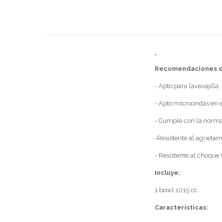
"
Recomendaciones d
- Apto para lavavajilla
- Apto microondas en 
- Cumple con la norm
-Resistente al agrieta
- Resistente al choque 
Incluye:
1 bowl 1015 cc
Características: