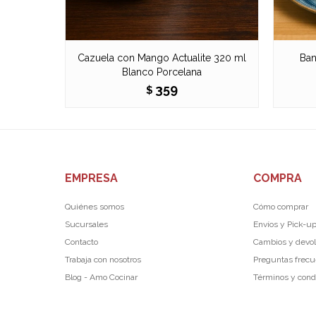
Cazuela con Mango Actualite 320 ml
Ban
Blanco Porcelana
359
$
EMPRESA
COMPRA
Quiénes somos
Cómo comprar
Sucursales
Envíos y Pick-u
Contacto
Cambios y devo
Trabaja con nosotros
Preguntas frec
Blog - Amo Cocinar
Términos y cond