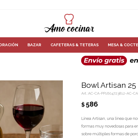
ORACIÓN
BAZAR
CAFETERAS & TETERAS
MESA & COCTE
Bowl Artisan 25
AC-CA-PP1604723812-AC-CA
586
$
Línea Artisan, una línea que nos
formas muy novedosas para enr
sobre múltiples formas de porc