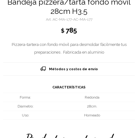
Bandeja pizzera/tarta fondo móvil
28cm H3.5
AC-MA-177-AC-MA-177
785
$
Pizzera-tartera con fondo móvil para desmoldar fácilmente tus
preparaciones . Fabricada en aluminio
Métodos y costos de envío
CARACTERÍSTICAS
Forma
Redonda
Diámetro
28cm.
Uso
Horneado