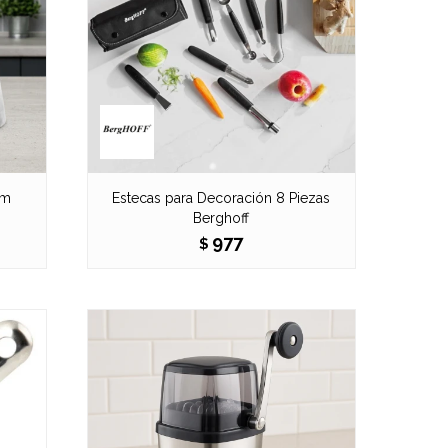
cm
Estecas para Decoración 8 Piezas
Berghoff
977
$