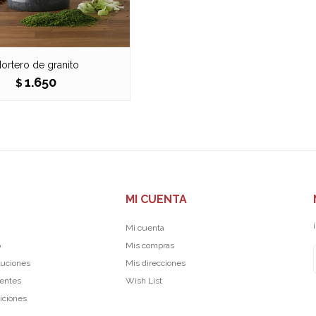
ortero de granito
1.650
$
MI CUENTA
Mi cuenta
p
Mis compras
luciones
Mis direcciones
uentes
Wish List
iciones