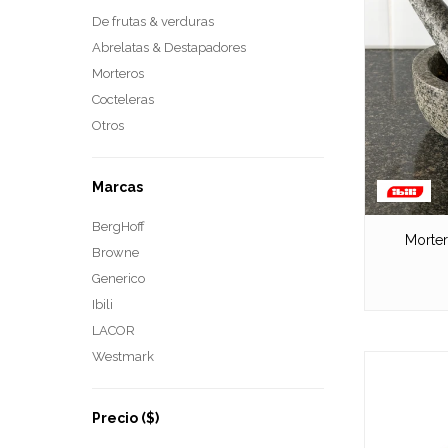
De frutas & verduras
Abrelatas & Destapadores
Morteros
Cocteleras
Otros
Marcas
BergHoff
Morter
Browne
Generico
Ibili
LACOR
Westmark
Precio
($)