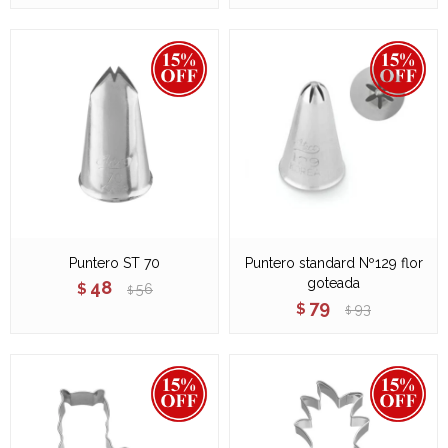
Puntero ST 70
Puntero standard Nº129 flor
goteada
48
$
56
$
79
$
93
$