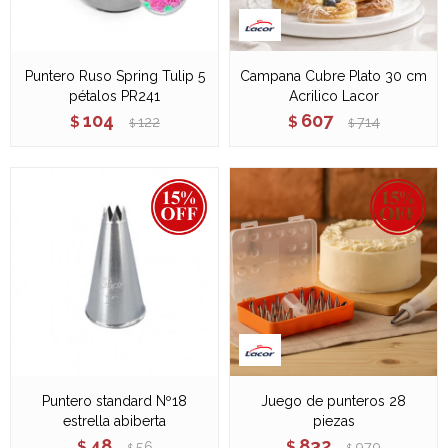
Puntero Ruso Spring Tulip 5
Campana Cubre Plato 30 cm
pétalos PR241
Acrilico Lacor
104
607
$
122
$
714
$
$
Puntero standard Nº18
Juego de punteros 28
estrella abiberta
piezas
48
832
$
56
$
979