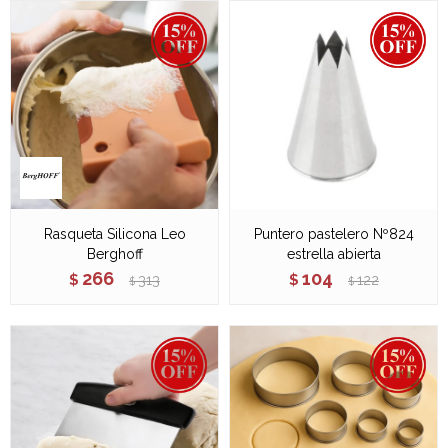
Rasqueta Silicona Leo
Puntero pastelero Nº824
Berghoff
estrella abierta
266
104
$
313
$
122
$
$