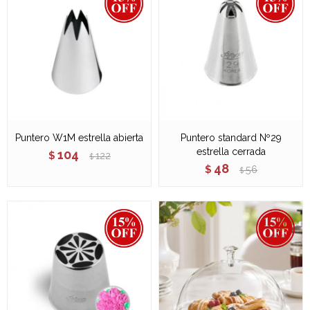
Puntero W1M estrella abierta
Puntero standard Nº29
estrella cerrada
104
$
122
$
48
$
56
$