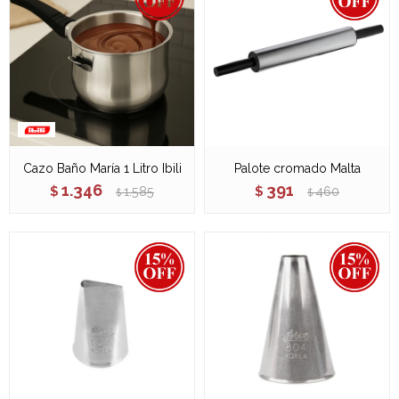
Cazo Baño María 1 Litro Ibili
Palote cromado Malta
1.346
391
$
1.585
$
460
$
$