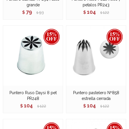
grande
petalos PR243
79
104
$
93
$
122
$
$
Puntero Ruso Daysi 8 pet
Puntero pastelero Nº858
PR248
estrella cerrada
104
104
$
122
$
122
$
$