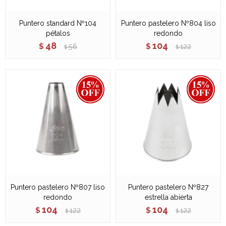
Puntero standard Nº104
Puntero pastelero Nº804 liso
pétalos
redondo
48
104
$
56
$
122
$
$
Puntero pastelero Nº807 liso
Puntero pastelero Nº827
redondo
estrella abierta
104
104
$
122
$
122
$
$