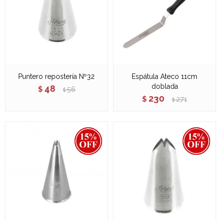
Puntero repostería Nº32
Espátula Ateco 11cm
doblada
48
$
56
$
230
$
271
$