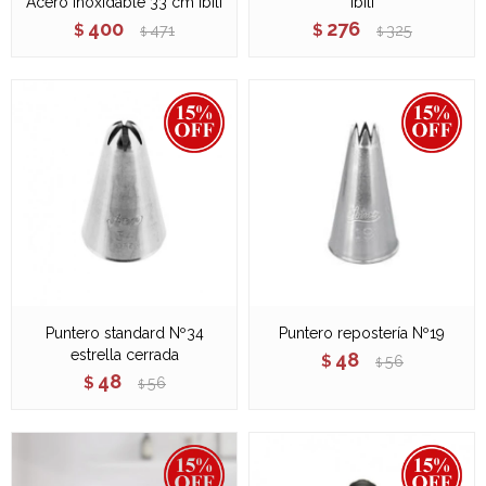
Acero Inoxidable 33 cm Ibili
Ibili
400
276
$
471
$
325
$
$
Puntero standard Nº34
Puntero repostería Nº19
estrella cerrada
48
$
56
$
48
$
56
$