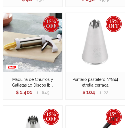
$
$
Maquina de Churros y
Puntero pastelero Nº844
Galletas 10 Discos Ibili
etrella cerrada
1.401
104
$
1.649
$
122
$
$