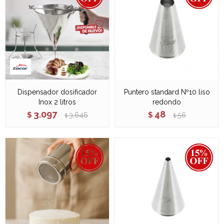
Dispensador dosificador
Puntero standard Nº10 liso
Inox 2 litros
redondo
3.097
48
$
3.646
$
56
$
$