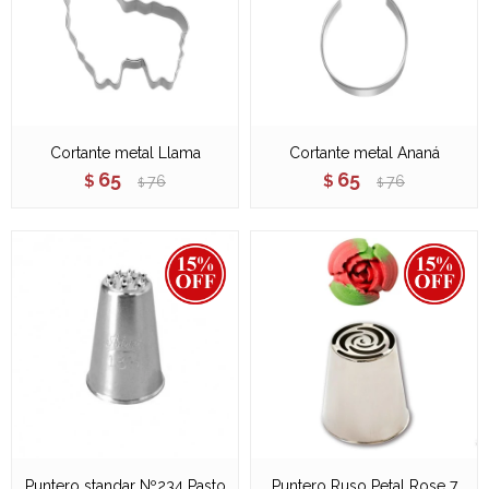
Cortante metal Llama
Cortante metal Ananá
65
65
$
76
$
76
$
$
Puntero standar Nº234 Pasto
Puntero Ruso Petal Rose 7