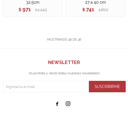
32,5cm
27 a 40 cm
971
741
$
1.143
$
872
$
$
MOSTRANDO
48
DE
48
NEWSLETTER
¡Suscribite y recibí todas nuestras novedades!
SUSCRIBIRME

