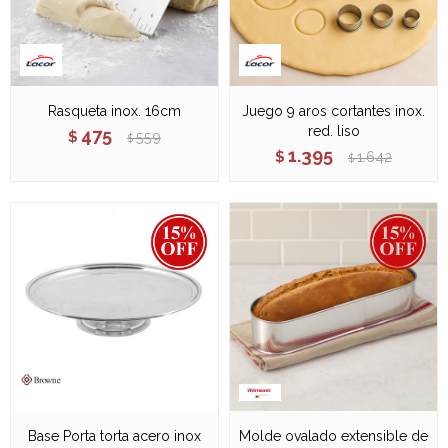
Rasqueta inox. 16cm
Juego 9 aros cortantes inox.
red. liso
475
$
559
$
1.395
$
1.642
$
Base Porta torta acero inox
Molde ovalado extensible de