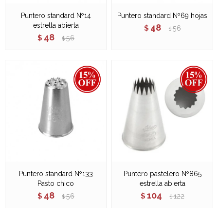
Puntero standard Nº14
Puntero standard Nº69 hojas
estrella abierta
48
$
56
$
48
$
56
$
Puntero standard Nº133
Puntero pastelero Nº865
Pasto chico
estrella abierta
48
104
$
56
$
122
$
$