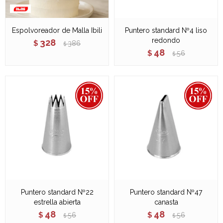
Espolvoreador de Malla Ibili
Puntero standard Nº4 liso
redondo
328
$
386
$
48
$
56
$
Puntero standard Nº22
Puntero standard Nº47
estrella abierta
canasta
48
48
$
56
$
56
$
$