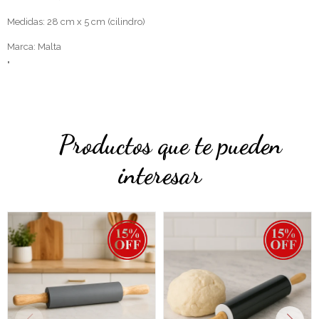
Medidas: 28 cm x 5 cm (cilindro)
Marca: Malta
"
Productos que te pueden
interesar