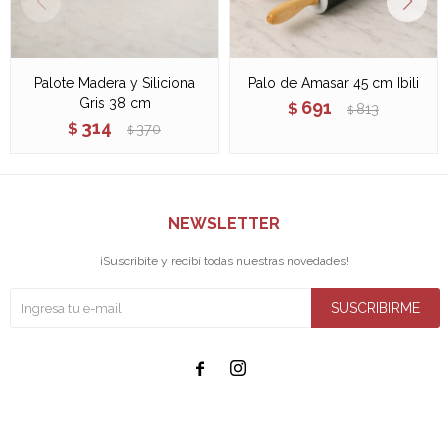
Palote Madera y Siliciona
Palo de Amasar 45 cm Ibili
Gris 38 cm
691
$
813
$
314
$
370
$
NEWSLETTER
¡Suscribite y recibí todas nuestras novedades!
SUSCRIBIRME

