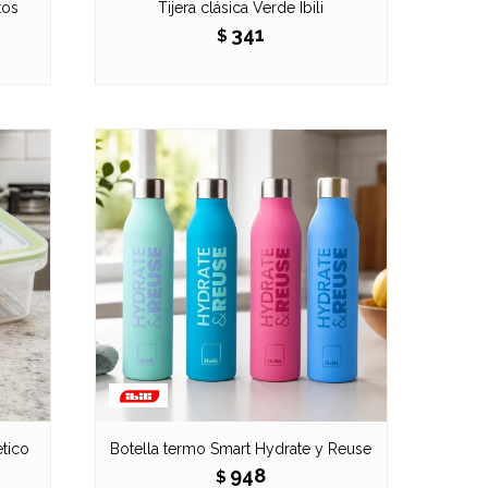
tos
Tijera clásica Verde Ibili
341
$
tico
Botella termo Smart Hydrate y Reuse
948
$