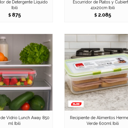
or de Detergente Líquido
Escurridor de Platos y Cubier
Ibili
41x20cm Ibili
875
2.085
$
$
 de Vidrio Lunch Away 850
Recipiente de Alimentos Herme
ml Ibili
Verde 600ml Ibili