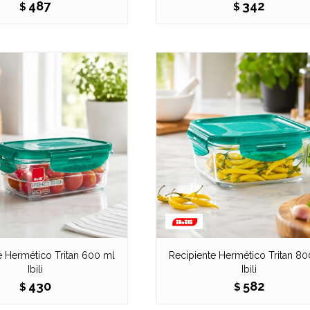
487
342
$
$
e Hermético Tritan 600 ml
Recipiente Hermético Tritan 8
Ibili
Ibili
430
582
$
$