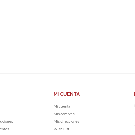
MI CUENTA
Mi cuenta
p
Mis compras
luciones
Mis direcciones
uentes
Wish List