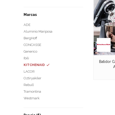
Marcas
ADE
Aluminio Mariposa
BergHoff
CONCASSE
Generico
Ibili
Batidor G
KITCHENAID
A
LACOR
Oztiryakiler
Rebull
Tramontina
Westmark