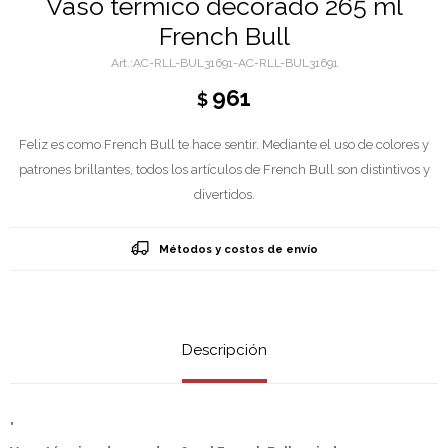
Vaso térmico decorado 265 ml
French Bull
AC-RLL-BUL31691-AC-RLL-BUL31691
961
$
Feliz es como French Bull te hace sentir. Mediante el uso de colores y
patrones brillantes, todos los artículos de French Bull son distintivos y
divertidos.
Métodos y costos de envío
Descripción
"