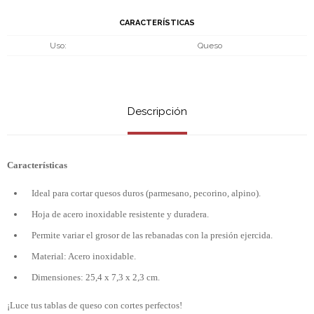
CARACTERÍSTICAS
Uso
Queso
Descripción
Características
Ideal para cortar quesos duros (parmesano, pecorino, alpino).
Hoja de acero inoxidable resistente y duradera.
Permite variar el grosor de las rebanadas con la presión ejercida.
Material: Acero inoxidable.
Dimensiones: 25,4 x 7,3 x 2,3 cm.
¡Luce tus tablas de queso con cortes perfectos!