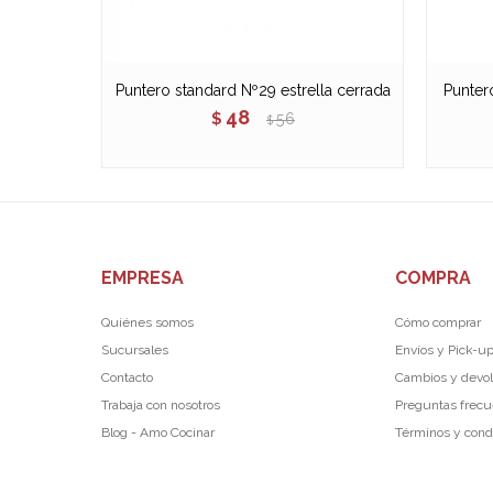
Puntero standard Nº29 estrella cerrada
Puntero
48
$
56
$
EMPRESA
COMPRA
Quiénes somos
Cómo comprar
Sucursales
Envíos y Pick-u
Contacto
Cambios y devo
Trabaja con nosotros
Preguntas frec
Blog - Amo Cocinar
Términos y cond