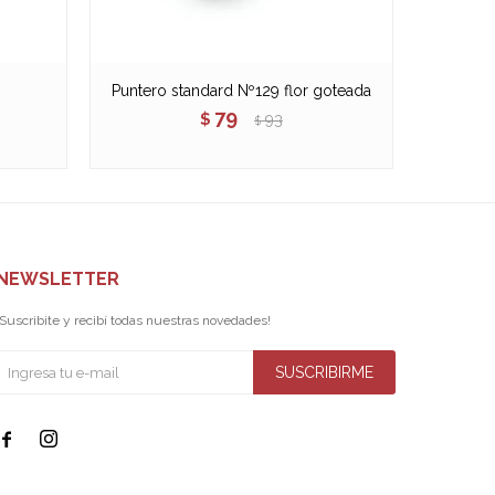
Puntero standard Nº129 flor goteada
Puntero
79
$
93
$
NEWSLETTER
¡Suscribite y recibí todas nuestras novedades!
SUSCRIBIRME

