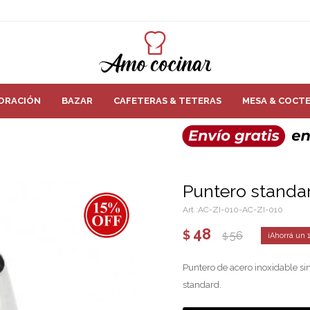
ORACIÓN
BAZAR
CAFETERAS & TETERAS
MESA & COCTE
Puntero standa
AC-ZI-010-AC-ZI-010
48
$
56
$
Puntero de acero inoxidable si
standard.