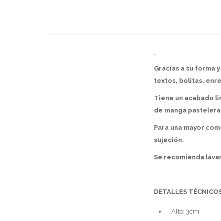
"
Gracias a su forma 
textos, bolitas, enr
Tiene un acabado lim
de manga pastelera
Para una mayor com
sujeción.
Se recomienda lavar
DETALLES TÉCNICOS
Alto: 3cm