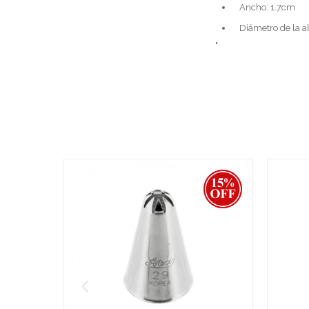
Ancho: 1.7cm
Diámetro de la 
"