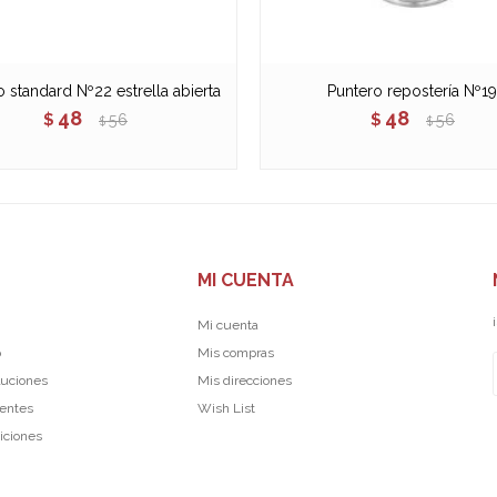
 standard Nº22 estrella abierta
Puntero repostería Nº19
48
48
$
56
$
56
$
$
MI CUENTA
Mi cuenta
p
Mis compras
luciones
Mis direcciones
uentes
Wish List
iciones