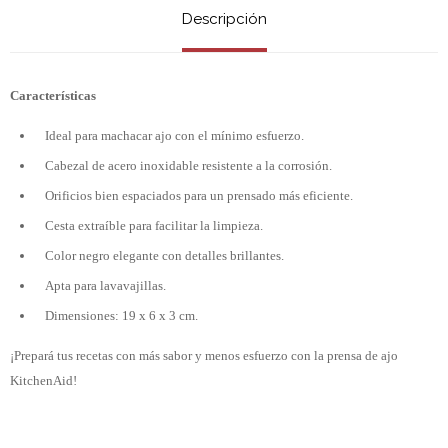
Descripción
Características
Ideal para machacar ajo con el mínimo esfuerzo.
Cabezal de acero inoxidable resistente a la corrosión.
Orificios bien espaciados para un prensado más eficiente.
Cesta extraíble para facilitar la limpieza.
Color negro elegante con detalles brillantes.
Apta para lavavajillas.
Dimensiones: 19 x 6 x 3 cm.
¡Prepará tus recetas con más sabor y menos esfuerzo con la prensa de ajo
KitchenAid!