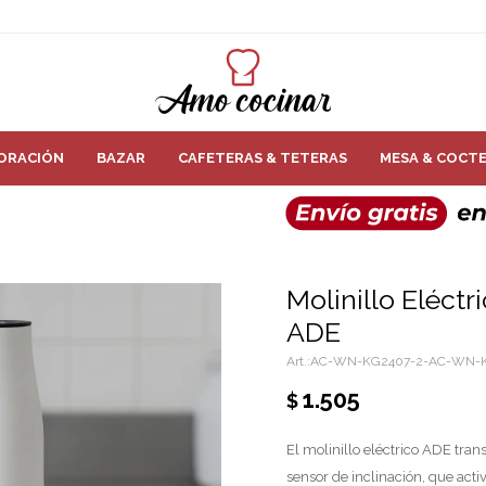
ORACIÓN
BAZAR
CAFETERAS & TETERAS
MESA & COCTE
Molinillo Eléctr
ADE
AC-WN-KG2407-2-AC-WN-K
1.505
$
El molinillo eléctrico ADE tran
sensor de inclinación, que acti