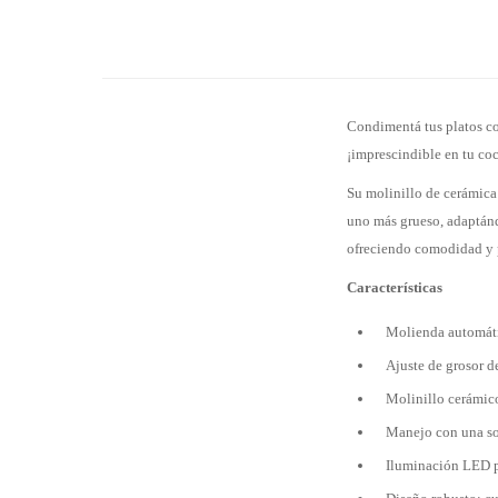
Condimentá tus platos co
¡imprescindible en tu co
Su molinillo de cerámica
uno más grueso, adaptán
ofreciendo comodidad y p
Características
Molienda automátic
Ajuste de grosor 
Molinillo cerámico
Manejo con una s
Iluminación LED p