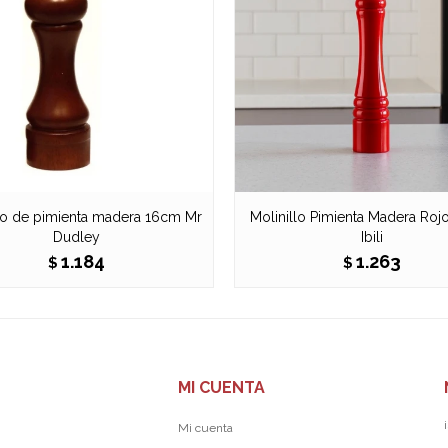
llo de pimienta madera 16cm Mr
Molinillo Pimienta Madera Roj
Dudley
Ibili
1.184
1.263
$
$
MI CUENTA
Mi cuenta