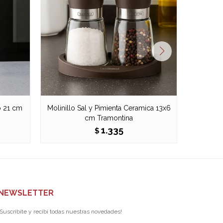
o 21 cm
Molinillo Sal y Pimienta Ceramica 13x6
Molinill
cm Tramontina
1.335
$
NEWSLETTER
¡Suscribite y recibí todas nuestras novedades!