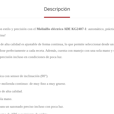
Descripción
n estilo y precisión con el
Molinillo eléctrico ADE KG2407-1
: automático, prácti
cina!
 de alta calidad es ajustable de forma continua, lo que permite seleccionar desde u
dose perfectamente a cada receta. Además, cuenta con manejo con una sola mano y
recisión incluso en condiciones de poca luz.
a con sensor de inclinación (90°).
de molienda continuo: de muy fino a muy grueso.
 de alta calidad.
ola mano.
ara un sazonado preciso incluso con poca luz.