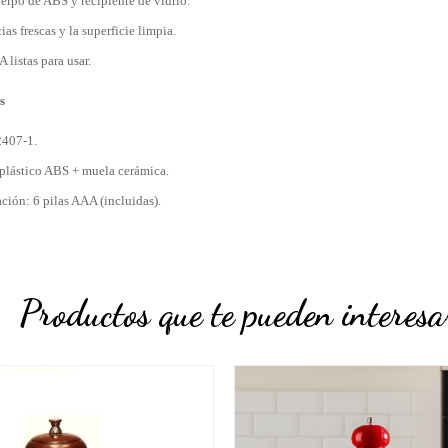
erpo de ABS y recipiente de vidrio.
as frescas y la superficie limpia.
 listas para usar.
s
407-1.
 plástico ABS + muela cerámica.
ción: 6 pilas AAA (incluidas).
Productos que te pueden interesa