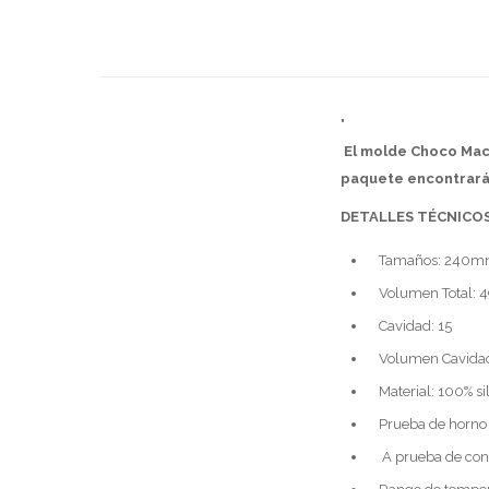
"
El molde Choco Maca
paquete encontrarás
DETALLES TÉCNICOS
Tamaños: 240
Volumen Total: 
Cavidad: 15
Volumen Cavidad
Material: 100% si
Prueba de horno
A prueba de con