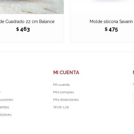
de Cuadrado 22 cm Balance
Molde silicona Savarin
463
475
$
$
MI CUENTA
Mi cuenta
p
Mis compras
luciones
Mis direcciones
uentes
Wish List
iciones