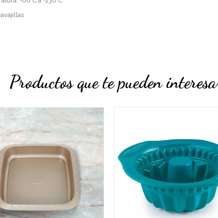
atura: -60°C a +230°C
avajillas
Productos que te pueden interesa