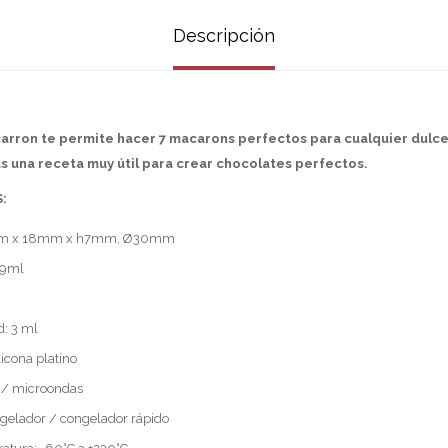
Descripción
rron te permite hacer 7 macarons perfectos para cualquier dulce
 una receta muy útil para crear chocolates perfectos.
:
mm x 18mm x h7mm, Ø30mm
49ml
: 3 ml
licona platino
 / microondas
gelador / congelador rápido