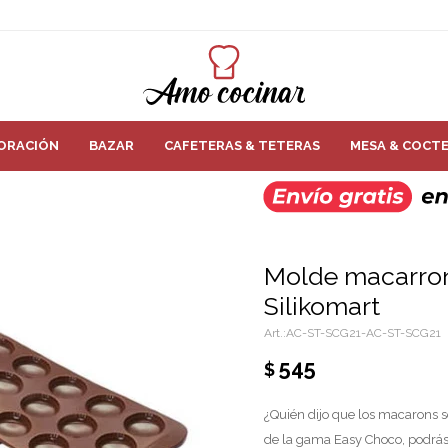
ORACIÓN
BAZAR
CAFETERAS & TETERAS
MESA & COCTE
Molde macarron
Silikomart
AC-ST-SCG21-AC-ST-SCG21
545
$
¿Quién dijo que los macarons s
de la gama Easy Choco, podrás