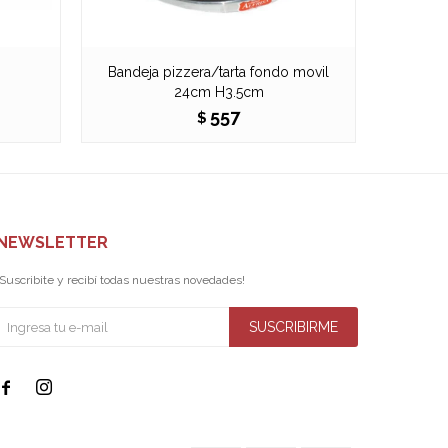
Bandeja pizzera/tarta fondo movil
B
24cm H3.5cm
557
$
NEWSLETTER
¡Suscribite y recibí todas nuestras novedades!
SUSCRIBIRME

