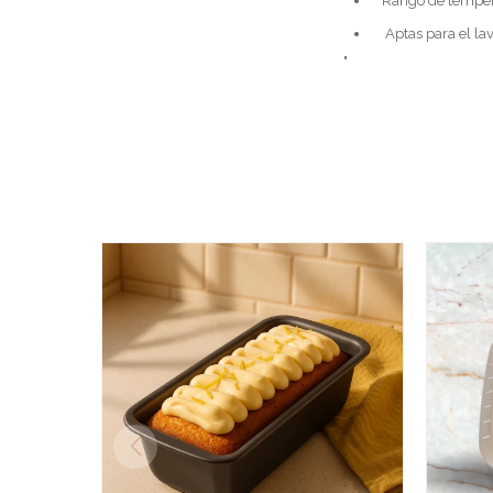
Rango de temper
Aptas para el lav
"