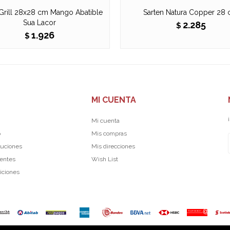
 Grill 28x28 cm Mango Abatible
Sarten Natura Copper 28
Sua Lacor
2.285
$
1.926
$
MI CUENTA
Mi cuenta
p
Mis compras
luciones
Mis direcciones
uentes
Wish List
iciones