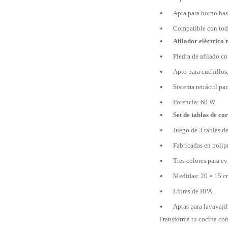
Apta para horno has
Compatible con todo
Afilador eléctrico 
Piedra de afilado co
Apto para cuchillos,
Sistema retráctil par
Potencia: 60 W.
Set de tablas de cor
Juego de 3 tablas de
Fabricadas en polip
Tres colores para ev
Medidas: 20 × 15 c
Libres de BPA.
Aptas para lavavajil
Transformá tu cocina con