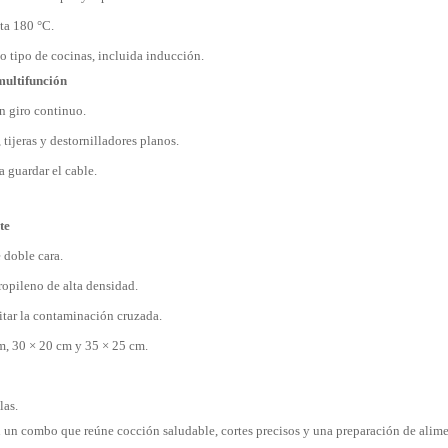
ta 180 °C.
 tipo de cocinas, incluida inducción.
multifunción
n giro continuo.
 tijeras y destornilladores planos.
a guardar el cable.
te
 doble cara.
ropileno de alta densidad.
itar la contaminación cruzada.
m, 30 × 20 cm y 35 × 25 cm.
las.
 un combo que reúne cocción saludable, cortes precisos y una preparación de alime