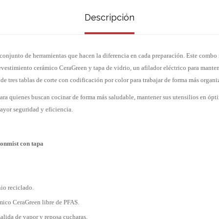
Descripción
conjunto de herramientas que hacen la diferencia en cada preparación. Este combo 
evestimiento cerámico CeraGreen y tapa de vidrio, un afilador eléctrico para mante
t de tres tablas de corte con codificación por color para trabajar de forma más organi
ra quienes buscan cocinar de forma más saludable, mantener sus utensilios en ópt
ayor seguridad y eficiencia.
onmist con tapa
io reciclado.
mico CeraGreen libre de PFAS.
salida de vapor y reposa cucharas.