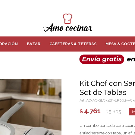
ORACIÓN
BAZAR
CAFETERAS & TETERAS
MESA & COCTE
Kit Chef con Sar
Set de Tablas
AC-AC-SLC-3BF-LR002-AC-
4.761
$
5.605
$
Un combo pensado para cocina
antiadherente con tapa, un afil