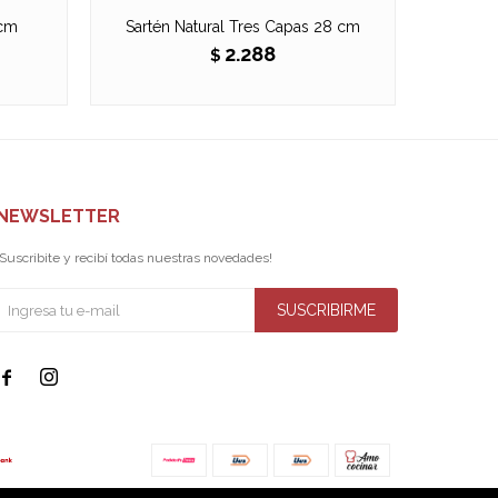
 cm
Sartén Natural Tres Capas 28 cm
Sartén
2.288
$
NEWSLETTER
¡Suscribite y recibí todas nuestras novedades!
SUSCRIBIRME

