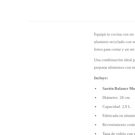
Equipá tu cocina con un 
aluminio reciclado con r
listos para cortar y un se
Una combinación ideal pa
preparar alimentos con m
Incluye:
Sartén Balance Mo
Diámetro: 26 cm.
Capacidad: 2,9 L.
Fabricada en alumin
Revestimiento cerá
Tapa de vidrio con 