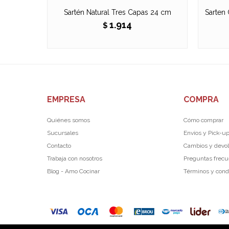
Sartén Natural Tres Capas 24 cm
Sarten
1.914
$
EMPRESA
COMPRA
Quiénes somos
Cómo comprar
Sucursales
Envíos y Pick-u
Contacto
Cambios y devo
Trabaja con nosotros
Preguntas frec
Blog - Amo Cocinar
Términos y cond