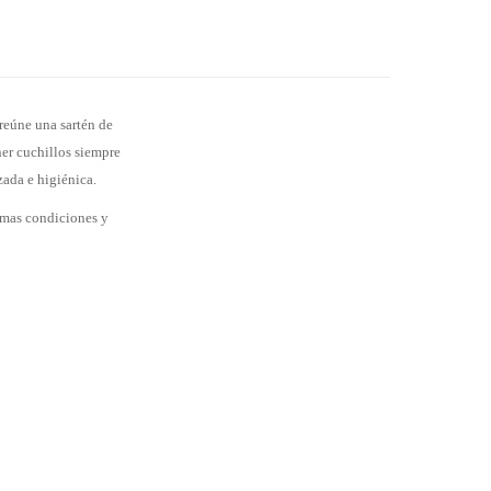
reúne una sartén de
ner cuchillos siempre
zada e higiénica.
imas condiciones y