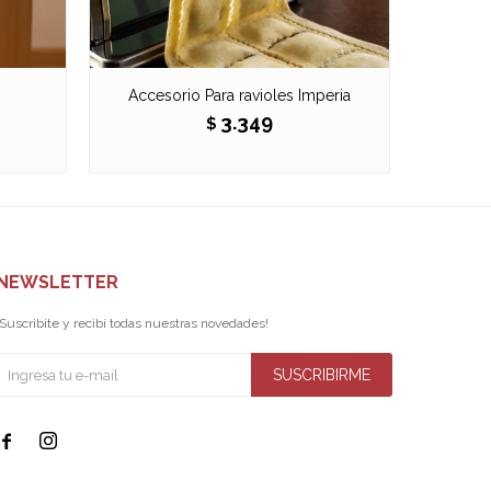
m
Accesorio Para ravioles Imperia
Máqu
3.349
$
NEWSLETTER
¡Suscribite y recibí todas nuestras novedades!
SUSCRIBIRME

