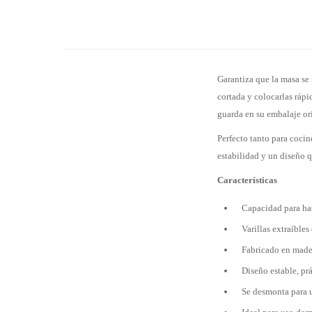
Garantiza que la masa se m
cortada y colocarlas rápi
guarda en su embalaje o
Perfecto tanto para cocin
estabilidad y un diseño q
Características
Capacidad para has
Varillas extraíbles
Fabricado en mader
Diseño estable, prá
Se desmonta para