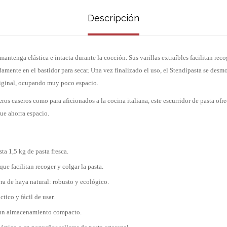
Descripción
antenga elástica e intacta durante la cocción. Sus varillas extraíbles facilitan reco
damente en el bastidor para secar. Una vez finalizado el uso, el Stendipasta se desm
riginal, ocupando muy poco espacio.
eros caseros como para aficionados a la cocina italiana, este escurridor de pasta ofre
ue ahorra espacio.
ta 1,5 kg de pasta fresca.
 que facilitan recoger y colgar la pasta.
a de haya natural: robusto y ecológico.
ctico y fácil de usar.
 un almacenamiento compacto.