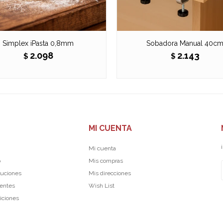
Simplex iPasta 0,8mm
Sobadora Manual 40c
2.098
2.143
$
$
MI CUENTA
Mi cuenta
p
Mis compras
luciones
Mis direcciones
uentes
Wish List
iciones