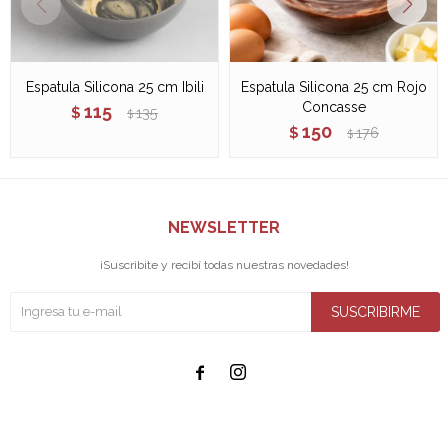
Espatula Silicona 25 cm Ibili
Espatula Silicona 25 cm Rojo
Concasse
115
$
135
$
150
$
176
$
NEWSLETTER
¡Suscribite y recibí todas nuestras novedades!
SUSCRIBIRME

