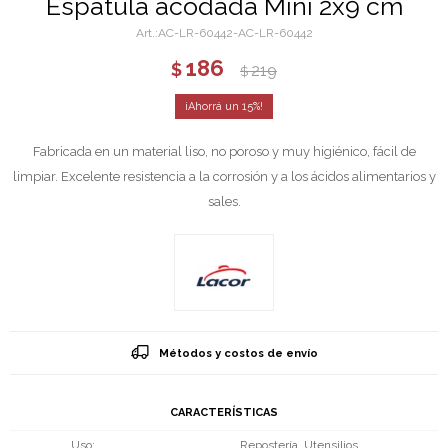
Espátula acodada Mini 2x9 cm
AC-LR-60442-AC-LR-60442
186
$
219
$
15
Fabricada en un material liso, no poroso y muy higiénico, fácil de
limpiar. Excelente resistencia a la corrosión y a los ácidos alimentarios y
sales.
Métodos y costos de envío
CARACTERÍSTICAS
Uso
Repostería, Utensilios