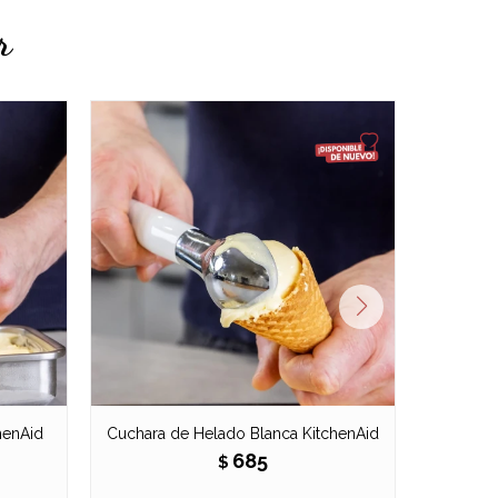
r
henAid
Cuchara de Helado Blanca KitchenAid
Mold
685
$