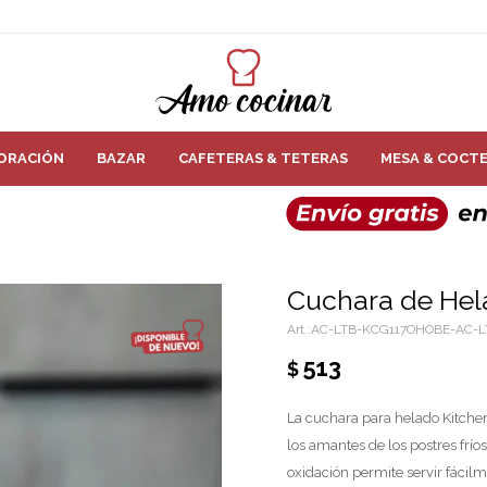
ORACIÓN
BAZAR
CAFETERAS & TETERAS
MESA & COCTE
Cuchara de Hel
AC-LTB-KCG117OHOBE-AC-L
513
$
La cuchara para helado Kitchen
los amantes de los postres frío
oxidación permite servir fácil