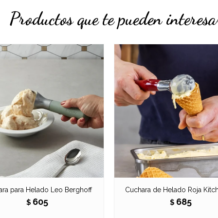
Productos que te pueden interesa
ra para Helado Leo Berghoff
Cuchara de Helado Roja Kitc
605
685
$
$