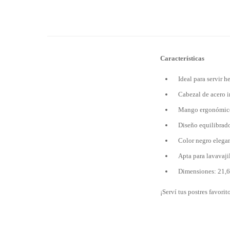
Características
Ideal para servir h
Cabezal de acero i
Mango ergonómico 
Diseño equilibrad
Color negro elegan
Apta para lavavajil
Dimensiones: 21,6 
¡Serví tus postres favori