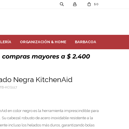
0
$
LERÍA
ORGANIZACIÓN & HOME
BARBACOA
ado Negra KitchenAid
TB-KCG117
Aid en color negro es la herramienta imprescindible para
s. Su cabezal robusto de acero inoxidable resistente a la
mente incluso los helados más duros, garantizando bolas