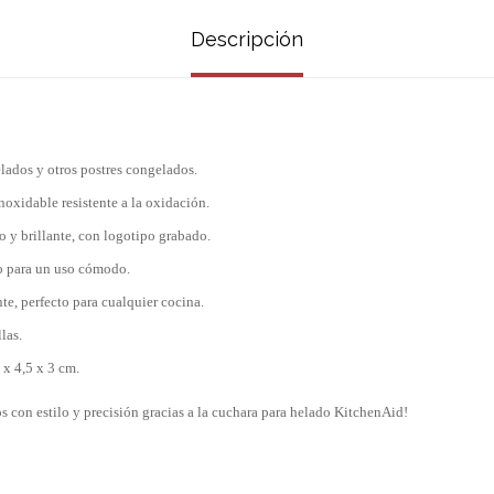
Descripción
elados y otros postres congelados.
noxidable resistente a la oxidación.
y brillante, con logotipo grabado.
o para un uso cómodo.
te, perfecto para cualquier cocina.
las.
x 4,5 x 3 cm.
tos con estilo y precisión gracias a la cuchara para helado KitchenAid!