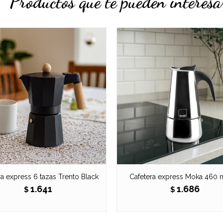
Productos que te pueden interesa
ra express 6 tazas Trento Black
Cafetera express Moka 460 ml
1.641
1.686
$
$