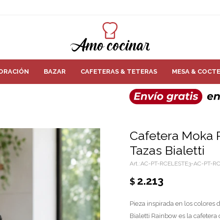
ORACIÓN
BAZAR
CAFETERAS & TETERAS
MESA & COCTE
Cafetera Moka 
Tazas Bialetti
AC-PT-RCELESTE3-AC-PT-R
2.213
$
Pieza inspirada en los colores de
Bialetti Rainbow es la cafetera