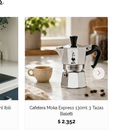
r
 Ibili
Cafetera Moka Express 130ml 3 Tazas
Cafet
Bialetti
2.352
$