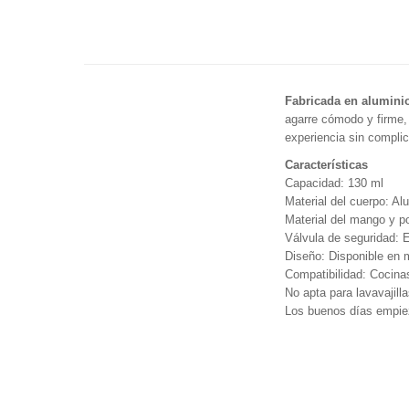
Fabricada en aluminio
agarre cómodo y firme, 
experiencia sin compli
Características
Capacidad: 130 ml
Material del cuerpo: Alu
Material del mango y po
Válvula de seguridad: Ex
Diseño: Disponible en m
Compatibilidad: Cocinas
No apta para lavavajill
Los buenos días empiez