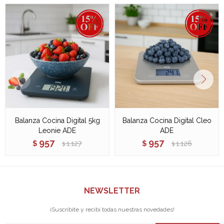
Balanza Cocina Digital 5kg
Balanza Cocina Digital Cleo
Leonie ADE
ADE
957
957
$
1.127
$
1.126
$
$
NEWSLETTER
¡Suscribite y recibí todas nuestras novedades!