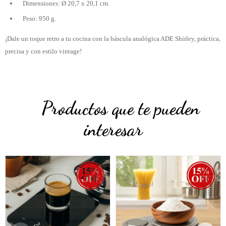
Dimensiones: Ø 20,7 x 20,1 cm.
Peso: 950 g.
¡Dale un toque retro a tu cocina con la báscula analógica ADE Shirley, práctica,
precisa y con estilo vintage!
Productos que te pueden
interesar