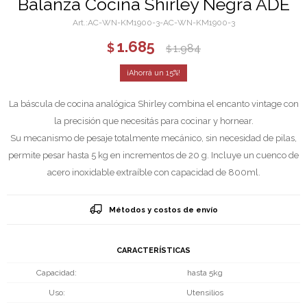
Balanza Cocina Shirley Negra ADE
AC-WN-KM1900-3-AC-WN-KM1900-3
1.685
$
1.984
$
15
La báscula de cocina analógica Shirley combina el encanto vintage con
la precisión que necesitás para cocinar y hornear.
Su mecanismo de pesaje totalmente mecánico, sin necesidad de pilas,
permite pesar hasta 5 kg en incrementos de 20 g. Incluye un cuenco de
acero inoxidable extraíble con capacidad de 800ml.
Métodos y costos de envío
CARACTERÍSTICAS
Capacidad
hasta 5kg
Uso
Utensilios