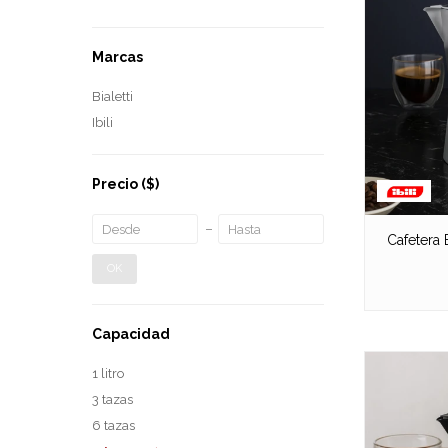
Marcas
Bialetti
Ibili
Precio
($)
Cafetera 
OK
Capacidad
1 litro
3 tazas
6 tazas