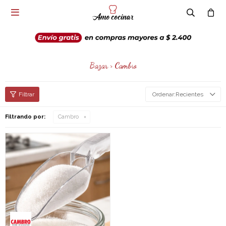

Bazar > Cambro
Recientes
Filtrando por:
Cambro