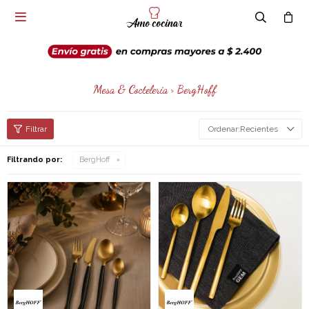

Mesa & Coctelería > BergHoff
Recientes
Filtrando por:
BergHoff