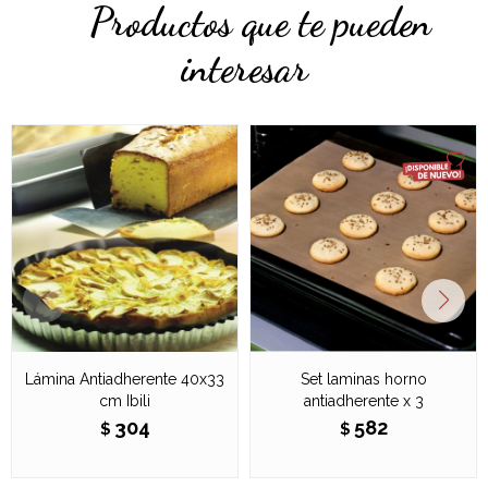
Productos que te pueden
interesar
Lámina Antiadherente 40x33
Set laminas horno
cm Ibili
antiadherente x 3
304
582
$
$