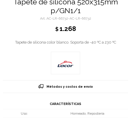
Tapete de silicona 520x315mm
p/GN1/1
AC-LR-66732-AC-LR-66732
1.268
$
Tapete de silicona color blanco. Soporta de -40 ºC a 230 ºC
Métodos y costos de envío
CARACTERÍSTICAS
Uso
Horneado, Repostería