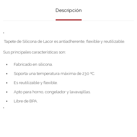
Descripción
"
Tapete de Silicona de Lacor es antiadherente, flexible y reutilizable.
Sus principales características son:
Fabricado en silicona.
Soporta una temperatura máxima de 230 ºC.
Es reutilizable y flexible.
Apto para horno, congelador y lavavajillas.
Libre de BPA.
"