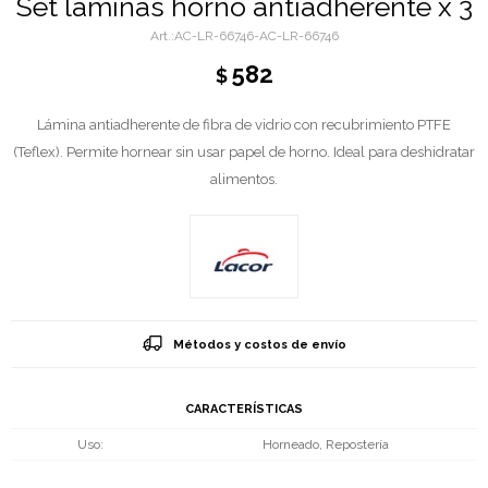
Set laminas horno antiadherente x 3
AC-LR-66746-AC-LR-66746
582
$
Lámina antiadherente de fibra de vidrio con recubrimiento PTFE
(Teflex). Permite hornear sin usar papel de horno. Ideal para deshidratar
alimentos.
Métodos y costos de envío
CARACTERÍSTICAS
Uso
Horneado, Repostería