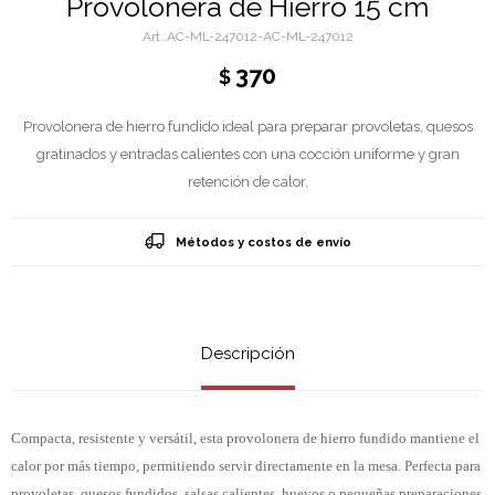
Provolonera de Hierro 15 cm
AC-ML-247012-AC-ML-247012
370
$
Provolonera de hierro fundido ideal para preparar provoletas, quesos
gratinados y entradas calientes con una cocción uniforme y gran
retención de calor.
Métodos y costos de envío
Descripción
Compacta, resistente y versátil, esta provolonera de hierro fundido mantiene el
calor por más tiempo, permitiendo servir directamente en la mesa. Perfecta para
provoletas, quesos fundidos, salsas calientes, huevos o pequeñas preparaciones