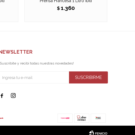
ili
Prensa Francesa 1 Litro Ibili
Cafete
1.360
$
NEWSLETTER
¡Suscribite y recibí todas nuestras novedades!
SUSCRIBIRME

