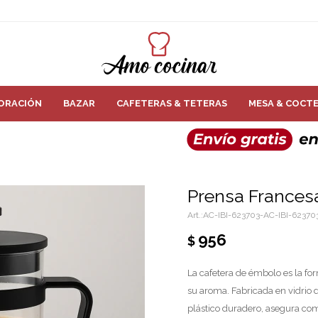
ORACIÓN
BAZAR
CAFETERAS & TETERAS
MESA & COCTE
Prensa Francesa 
AC-IBI-623703-AC-IBI-62370
956
$
La cafetera de émbolo es la for
su aroma. Fabricada en vidrio de
plástico duradero, asegura com