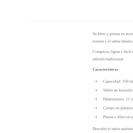
Su filtro y prensa en ace
textura y el sabor ideale
Compacta, ligera y fácil d
método tradicional.
Características
Capacidad: 350 ml
Vidrio de borosilica
Dimensiones: 11 x
Cuerpo de plástico
Prensa y filtro en 
Descubrí el sabor auténti