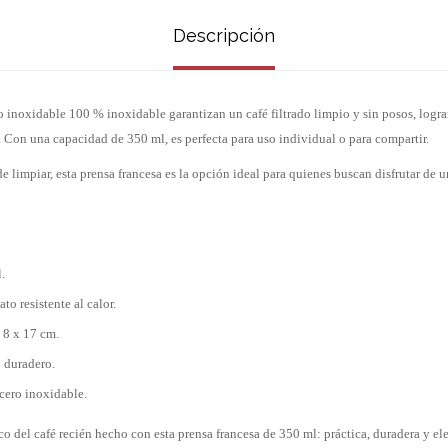
Descripción
ro inoxidable 100 % inoxidable garantizan un café filtrado limpio y sin posos, logr
s. Con una capacidad de 350 ml, es perfecta para uso individual o para compartir.
e limpiar, esta prensa francesa es la opción ideal para quienes buscan disfrutar de un
.
to resistente al calor.
 8 x 17 cm.
 duradero.
acero inoxidable.
co del café recién hecho con esta prensa francesa de 350 ml: práctica, duradera y el