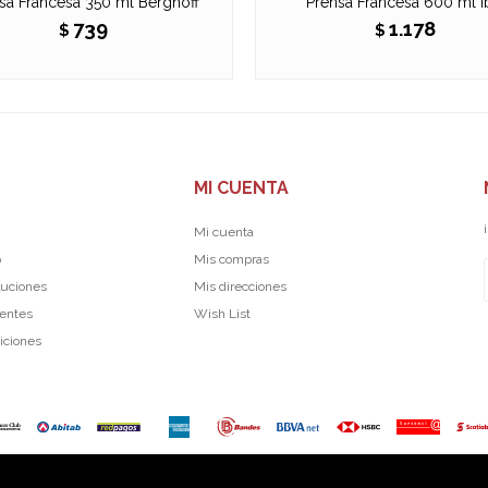
sa Francesa 350 ml Berghoff
Prensa Francesa 600 ml Ib
739
1.178
$
$
MI CUENTA
Mi cuenta
p
Mis compras
luciones
Mis direcciones
uentes
Wish List
iciones