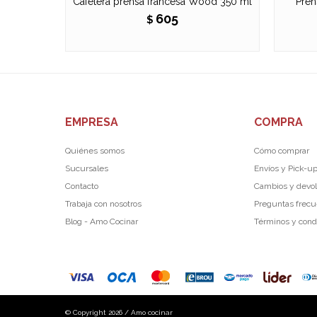
Cafetera prensa francesa Wood 350 ml
Pren
605
$
EMPRESA
COMPRA
Quiénes somos
Cómo comprar
Sucursales
Envíos y Pick-u
Contacto
Cambios y devo
Trabaja con nosotros
Preguntas frec
Blog - Amo Cocinar
Términos y cond
© Copyright 2026 / Amo cocinar