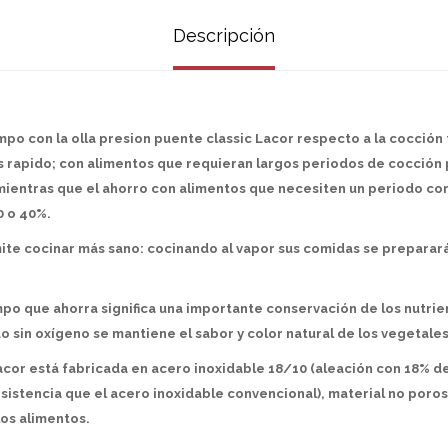
Descripción
mpo con la olla presion puente classic Lacor respecto a la cocción
s rapido; con alimentos que requieran largos periodos de cocción
mientras que el ahorro con alimentos que necesiten un periodo co
0 o 40%.
mite cocinar más sano: cocinando al vapor sus comidas se prepara
po que ahorra significa una importante conservación de los nutrie
 sin oxígeno se mantiene el sabor y color natural de los vegetales
Lacor está fabricada en acero inoxidable 18/10 (aleación con 18% 
esistencia que el acero inoxidable convencional), material no poro
los alimentos.