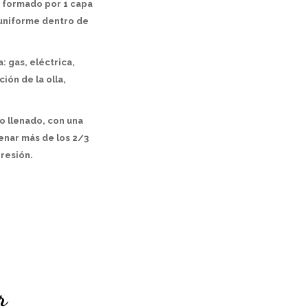
, formado por 1 capa
 uniforme dentro de
: gas, eléctrica,
ión de la olla,
o llenado, con una
lenar más de los 2/3
presión.
r