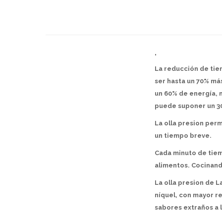
"
La reducción de tie
ser hasta un 70% má
un 60% de energía, 
puede suponer un 3
La olla presion per
un tiempo breve.
Cada minuto de tiem
alimentos. Cocinando
La olla presion de 
níquel, con mayor r
sabores extraños a 