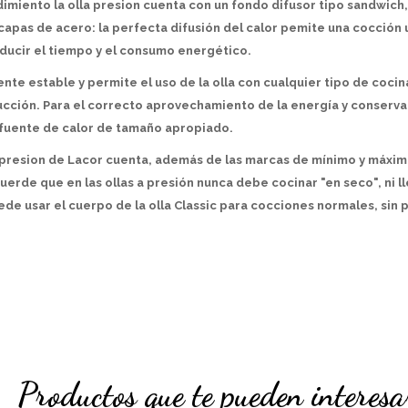
dimiento la olla presion cuenta con un fondo difusor tipo sandwich
 capas de acero: la perfecta difusión del calor pemite una cocción
educir el tiempo y el consumo energético.
nte estable y permite el uso de la olla con cualquier tipo de cocina
cción. Para el correcto aprovechamiento de la energía y conservac
fuente de calor de tamaño apropiado.
la presion de Lacor cuenta, además de las marcas de mínimo y máxim
cuerde que en las ollas a presión nunca debe cocinar "en seco", ni l
de usar el cuerpo de la olla Classic para cocciones normales, sin 
Productos que te pueden interesa