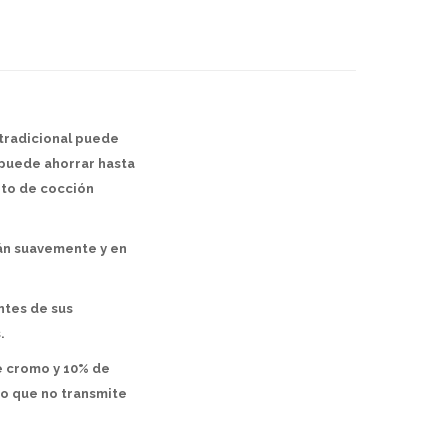
 tradicional puede
 puede ahorrar hasta
rto de cocción
rán suavemente y en
ntes de sus
.
de cromo y 10% de
so que no transmite