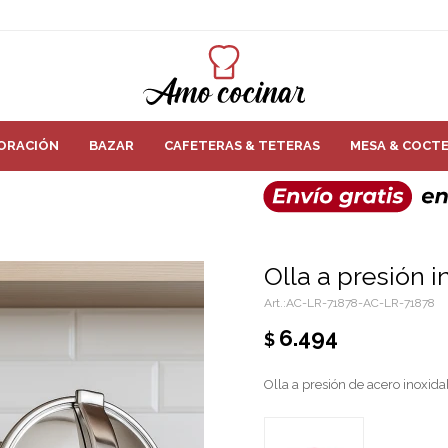
ORACIÓN
BAZAR
CAFETERAS & TETERAS
MESA & COCTE
Olla a presión i
AC-LR-71878-AC-LR-71878
6.494
$
Olla a presión de acero inoxid