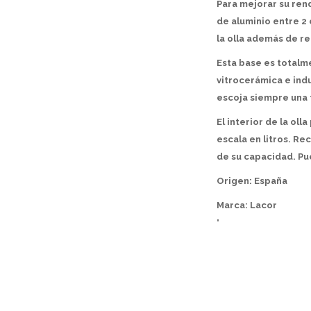
Para mejorar su ren
de aluminio entre 2
la olla además de r
Esta base es totalme
vitrocerámica e indu
escoja siempre una 
El interior de la ol
escala en litros. Re
de su capacidad. Pue
Origen: España
Marca: Lacor
"