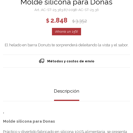
Molde silicona para Donas
AC-ST-25.363.87.0098-AC-ST-25.36
2.848
$
3.352
$
15
El helado en barra Donuts te sorprenderá deleitando la vista y el sabor.
Métodos y costos de envío
Descripción
"
Molde silicona para Donas
Práctico y divertido fabricado en silicona 100% alimentaria, se presenta