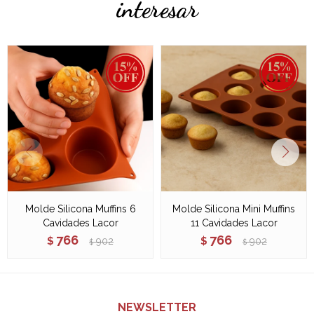
interesar
Molde Silicona Muffins 6
Molde Silicona Mini Muffins
Cavidades Lacor
11 Cavidades Lacor
766
766
$
902
$
902
$
$
NEWSLETTER